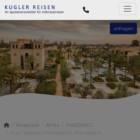
anfragen
Reiseziele
Afrika
MAROKKO
Four Seasons Marrakesch, Marrakesch