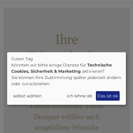
Ihre
Wunschreise
Guten Tag
Könnten wir bitte einige Dienste für
Technische
ist nicht dabei
Cookies, Sicherheit & Marketing
aktivieren?
Sie können Ihre Zustimmung später jederzeit ändern
oder zurückziehen.
?
selbst wählen
Ich lehne ab
Das ist ok
Unsere erfahrenen Travel
Designer erfüllen auch
ausgefallene Wünsche