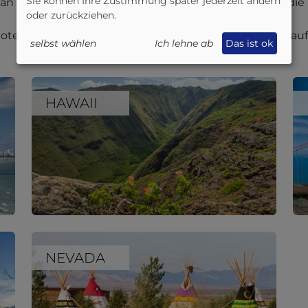
Sie können Ihre Zustimmung später jederzeit ändern
ndian Summer“ während einer Selbstfahrerreise durch di
oder zurückziehen.
tels oder traumhafte Strandresorts – auch in Bezug auf 
selbst wählen
Ich lehne ab
Das ist ok
HAWAII
NEVADA