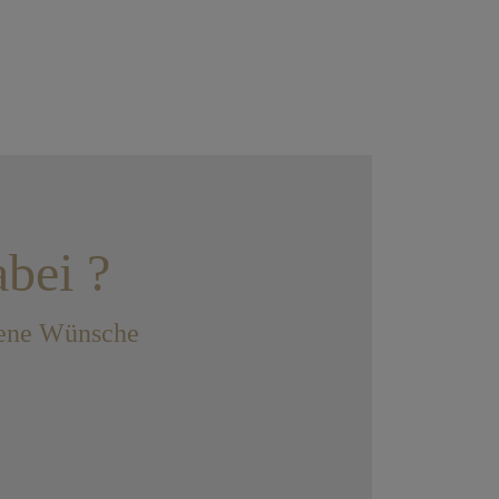
abei ?
llene Wünsche