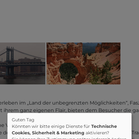
 erleben im „Land der unbegrenzten Möglichkeiten“, Fa
it ihrem ganz eigenen Flair, bieten dem Besucher die 
Guten Tag
e Vielfalt der USA.
Könnten wir bitte einige Dienste für
Technische
 den Grand Canyon oder Yellowstone, relaxen Sie an Tr
Cookies, Sicherheit & Marketing
aktivieren?