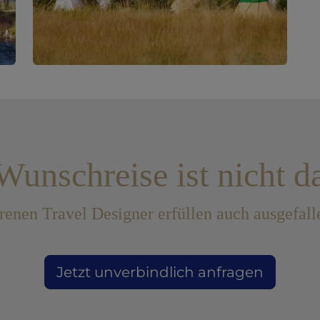
Wunschreise ist nicht d
renen Travel Designer erfüllen auch ausgefa
Jetzt unverbindlich anfragen