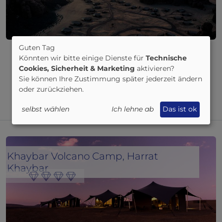
Guten Tag
Eingebettet in eine antike Oase in den
Könnten wir bitte einige Dienste für
Technische
Wüstenschluchten des Ashar-Tals liegt das von
Cookies, Sicherheit & Marketing
aktivieren?
Sandsteinfelsen und Palmenhainen umgebene und
auf Nachhaltigkeit bedachte Habitat Alula.
Sie können Ihre Zustimmung später jederzeit ändern
oder zurückziehen.
mehr...
selbst wählen
Ich lehne ab
Das ist ok
Khaybar Volcano Camp, Harrat
Khaybar