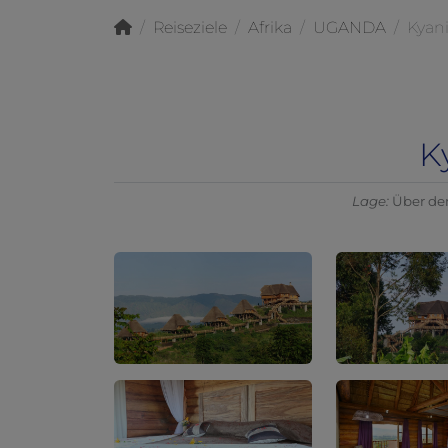
Reiseziele
Afrika
UGANDA
Kyan
K
Lage:
Über de