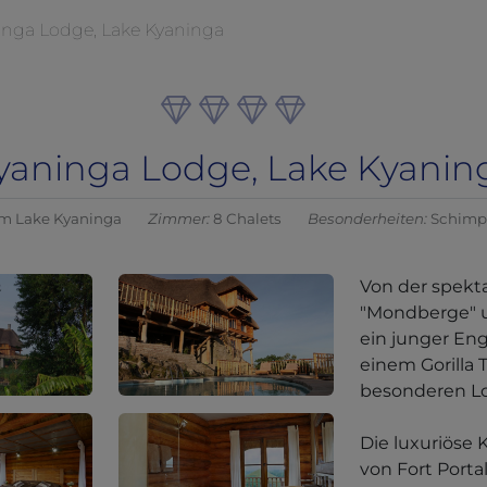
inga Lodge, Lake Kyaninga
yaninga Lodge, Lake Kyanin
m Lake Kyaninga
Zimmer:
8 Chalets
Besonderheiten:
Schimp
Von der spekt
"Mondberge" u
ein junger Eng
einem Gorilla 
besonderen L
Die luxuriöse 
von Fort Porta