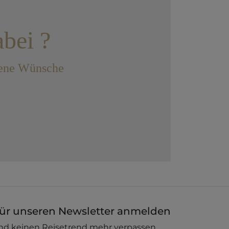
abei ?
llene Wünsche
ür unseren Newsletter anmelden
nd keinen Reisetrend mehr verpassen