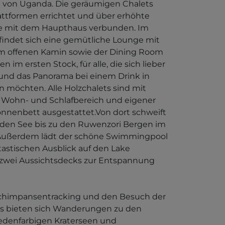
il von Uganda. Die geräumigen Chalets
attformen errichtet und über erhöhte
e mit dem Haupthaus verbunden. Im
indet sich eine gemütliche Lounge mit
m offenen Kamin sowie der Dining Room
en im ersten Stock, für alle, die sich lieber
und das Panorama bei einem Drink in
 möchten. Alle Holzchalets sind mit
Wohn- und Schlafbereich und eigener
onnenbett ausgestattet.Von dort schweift
r den See bis zu den Ruwenzori Bergen im
 Außerdem lädt der schöne Swimmingpool
astischen Ausblick auf den Lake
zwei Aussichtsdecks zur Entspannung
himpansentracking und den Besuch der
s bieten sich Wanderungen zu den
iedenfarbigen Kraterseen und