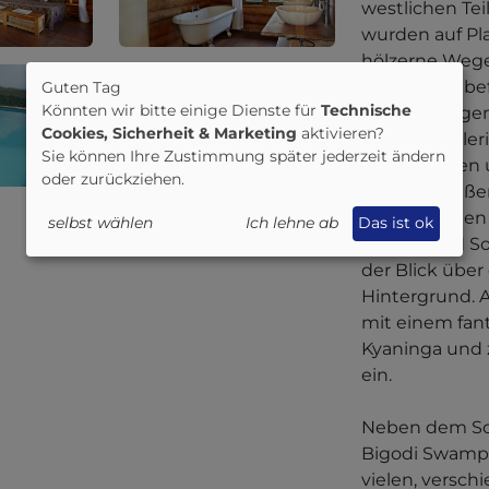
westlichen Te
wurden auf Pl
hölzerne Weg
Haupthaus bef
Guten Tag
Könnten wir bitte einige Dienste für
Technische
doppelseitige
Cookies, Sicherheit & Marketing
aktivieren?
mit zwei Galeri
Sie können Ihre Zustimmung später jederzeit ändern
zurückziehen 
oder zurückziehen.
Ruhe genießen
einem großen 
selbst wählen
Ich lehne ab
Das ist ok
Terasse und S
der Blick übe
Hintergrund.
mit einem fant
Kyaninga und 
ein.
Neben dem Sc
Bigodi Swamp
vielen, versch