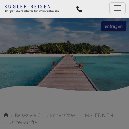
anfragen
Reiseziele
Indischer Ozean
MALEDIVEN
Unterkünfte