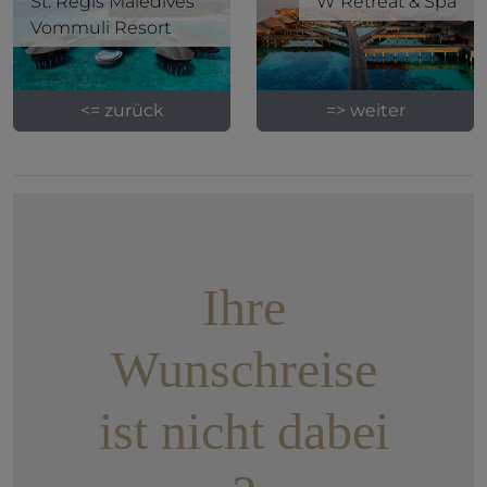
St. Regis Maledives
W Retreat & Spa
Vommuli Resort
<= zurück
=> weiter
Ihre
Wunschreise
ist nicht dabei