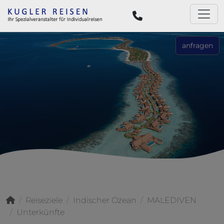
anfragen
Reiseziele
Indischer Ozean
MALEDIVEN
Unterkünfte