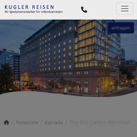
anfragen
Reiseziele
Kanada
The Ritz Carlton Montreal