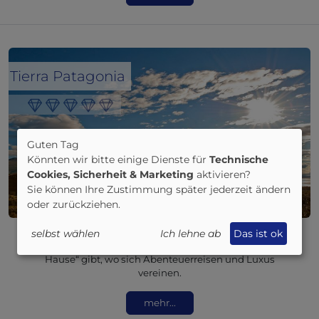
Tierra Patagonia
Guten Tag
Könnten wir bitte einige Dienste für
Technische
Cookies, Sicherheit & Marketing
aktivieren?
Sie können Ihre Zustimmung später jederzeit ändern
oder zurückziehen.
Das Tierra Patagonia ist eine Boutique-Lodge, die Ihnen
selbst wählen
Ich lehne ab
Das ist ok
das Gefühl von einem echten „Zuhause fern von zu
Hause“ gibt, wo sich Abenteuerreisen und Luxus
vereinen.
mehr...