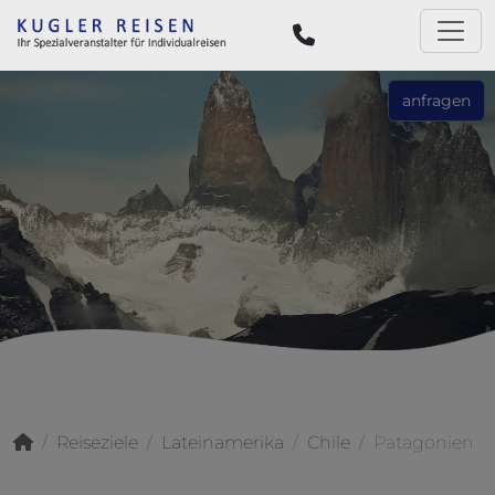
anfragen
Reiseziele
Lateinamerika
Chile
Patagonien