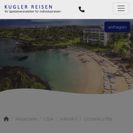
anfragen
Reiseziele
USA
HAWAII
Unterkünfte